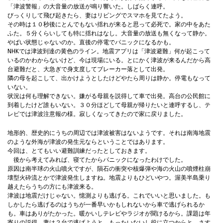
「津波警報」の大音量の放送が鳴り響いた。しばらく連呼。
びっくりして飛び起きたら、妻はリビングでスマホを見てたよう。
その時は１０秒後にとんでもない揺れが来ると思って必死で。家の中をあた
ふた。５分くらいしても特に揺れはなし。大音量の放送も無くなって静か。
やばい状態じゃないのか。直後の停電でパニックになるかも。
NHKでは津波到達の黄色のライン。地震アプリは「津波避難」何が起こって
いるのかわからないけど、今は現場にいる。とにかく津波が来るんだから高
台避難だと、大急ぎで身支度してブレーカー落として出発。
隣の母を起こして、出かけようとしたけどやたら周りは静か。停電もなって
いない。
状況は何も理解できない。嫌がる母親を説得して車で出発。高台の公民館に
到着したけど誰もいない。３０分ほどして母親が帰りたいと連呼するし、テ
レビでは津波注意報の様。寂しくなってきたので家に戻りました。
地形的、歴史的にうちの周辺では津波被害はないようです。それは南海地震
のような外海が津波の発生元ならということではあります。
今回は、とてもいい避難訓練だったとしておきます。
後から考えてみれば、寝てたからパニックになったわけでした。
原因は南半球の火山噴火ですが、隕石の衝突や核爆弾や海の火山の噴煙柱崩
壊型火砕流とかで津波発生しますね。地震よりもひどいやつ。渥美半島乗り
越えたらうちの方にも津波来る。
津波は地震だけじゃない。憶測よりも逃げる。これでいいと思いました。も
しかしたら逃げるのはうちが一番早いかもしれないから車で逃げられるか
も。車はありがたかった。暖かいしテレビやラジオが聞けるから。課題は年
寄りの説得。妻は２台で逃げようと。もったいないし役に立つからと。さす