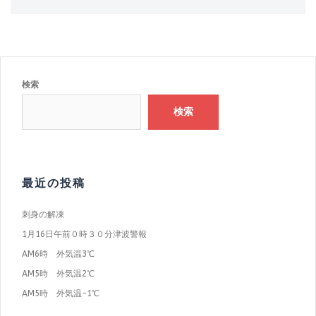
検索
検索
最近の投稿
刺身の解凍
1月16日午前０時３０分津波警報
AM6時 外気温3℃
AM5時 外気温2℃
AM5時 外気温−1℃