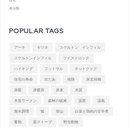
住宅
未分類
POPULAR TAGS
アーチ
キツネ
スケルトン インフィル
スケルトンインフィル
ツイストロック
ハイキング
フットサル
ホットクック
住宅の寿命
出たあ
地熱
床支持脚
床暖
床暖房
床束
木質
木造ラーメン
森林の破滅
温度
温風
無水調理
狐
登山
白菜と鶏肉の甘辛煮
蓄熱
薪ストーブ
野生動物