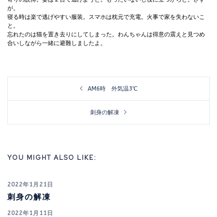
が。
寝る時は楽で逃げやすい服装。スマホは枕元で充電。火事で家を失わないこ
と。
忘れたのは猫を置き去りにしてしまった。わんちゃんは得意の震えと見つめ
合いしながら一緒に避難しましたよ。
投
AM6時 外気温3℃
稿
ナ
刺身の解凍
ビ
ゲ
YOU MIGHT ALSO LIKE:
ー
シ
2022年1月21日
ョ
刺身の解凍
ン
2022年1月11日