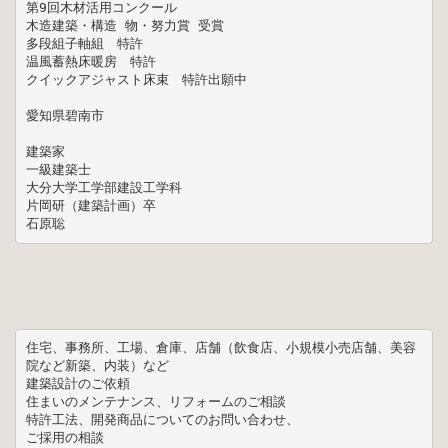
第9回木材活用コンクール 

木造建築・構造 物・努力賞 受賞

多段組子軸組　特許

温風蓄熱床暖房　特許

クイックアジャスト床束　特許出願中

愛知県碧南市

建築家

一級建築士

大分大学工学部建設工学科

片岡研（建築計画）卒

石原聡
住宅、事務所、工場、倉庫、店舗（飲食店、小規模小売店舗、美容
院など新築、内装）など

建築設計のご依頼

住まいのメンテナンス、リフォームのご相談

特許工法、開発商品についてのお問い合わせ、

ご採用の相談
