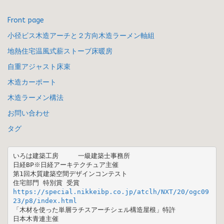
Front page
小径ビス木造アーチと２方向木造ラーメン軸組
地熱住宅温風式薪ストーブ床暖房
自重アジャスト床束
木造カーポート
木造ラーメン構法
お問い合わせ
タグ
いろは建築工房　　　一級建築士事務所

日経BP※日経アーキテクチュア主催 

第1回木質建築空間デザインコンテスト  

https://special.nikkeibp.co.jp/atclh/NXT/20/ogc09
23/p8/index.html
「木材を使った単層ラチスアーチシェル構造屋根」特許

日本木青連主催 
