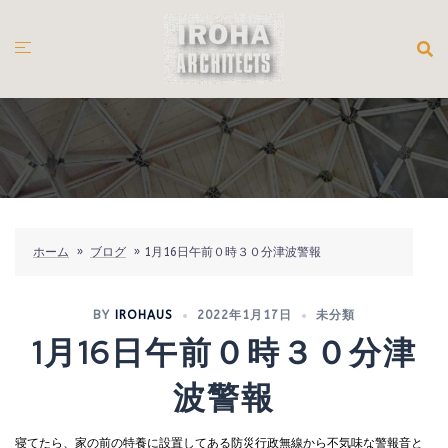
コ
ン
テ
ン
ツ
へ
ス
キ
ッ
プ
ホーム
»
ブログ
»
1月16日午前０時３０分津波警報
BY
IROHAUS
2022年1月17日
未分類
1月16日午前０時３０分津
波警報
寝てたら、家の前の特養に設置してある防災行政無線から不気味な警報音と