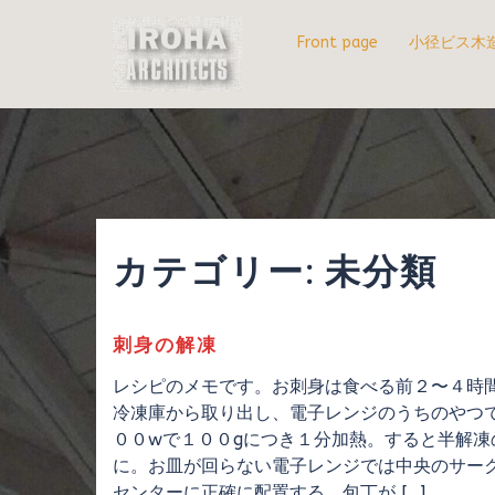
コ
ン
Front page
小径ビス木
テ
ン
ツ
へ
ス
キ
ッ
プ
カテゴリー:
未分類
刺身の解凍
レシピのメモです。お刺身は食べる前２〜４時
冷凍庫から取り出し、電子レンジのうちのやつ
００wで１００gにつき１分加熱。すると半解凍
に。お皿が回らない電子レンジでは中央のサー
センターに正確に配置する。包丁が […]