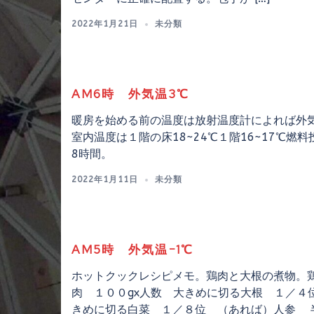
2022年1月21日
未分類
AM6時 外気温3℃
暖房を始める前の温度は放射温度計によれば外気
室内温度は１階の床18~24℃１階16~17℃燃料
8時間。
2022年1月11日
未分類
AM5時 外気温−1℃
ホットクックレシピメモ。鶏肉と大根の煮物。
肉 １００gx人数 大きめに切る大根 １／４
きめに切る白菜 １／８位 （あれば）人参 