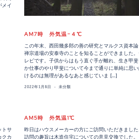
がメイ
AM7時 外気温−４℃
この年末、西田幾多郎の善の研究とマルクス資本論
禅宗道場の安泰寺のことを知ることができました。
レビです。子供からはもう直ぐ手が離れ、生き甲斐
か仕事のやり甲斐について今まで通りに単純に思い
けるのは無理があるなあと感じていま […]
2022年1月8日
未分類
AM5時 外気温1℃
ットサ
昨日はハウスメーカーの方にご訪問いただきました
カクカ
訪問の趣旨は木造住宅についての意見交換でした。