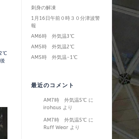
刺身の解凍
1月16日午前０時３０分津波警
報
AM6時 外気温3℃
AM5時 外気温2℃
2℃
AM5時 外気温−1℃
入後
最近のコメント
AM7時 外気温5℃
に
irohaus
より
AM7時 外気温5℃
に
Ruff Wear
より