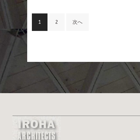
投
1
2
次へ
稿
の
ペ
ー
ジ
送
り