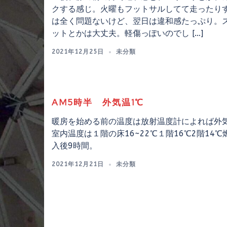
クする感じ。火曜もフットサルしてて走ったり
は全く問題ないけど、翌日は違和感たっぷり。
ットとかは大丈夫。軽傷っぽいのでし […]
2021年12月25日
未分類
AM5時半 外気温1℃
暖房を始める前の温度は放射温度計によれば外気
室内温度は１階の床16~22℃１階16℃2階14℃
入後9時間。
2021年12月21日
未分類