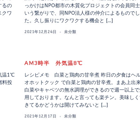
するの
っかけはNPO都市の木質化プロジェクトの会員同
スクワ
いう繋がりで、同NPO法人様の仲介によるものでし
た。久し振りにワクワクする機会と […]
2021年12月24日
未分類
AM3時半 外気温8℃
温1℃
レシピメモ 白菜と鶏肉の甘辛煮 昨日の夕食はヘ
燃料投
オホットクック で白菜と鶏肉の甘辛煮。まあ上出
白菜やキャベツの無水調理ができるので週一以上で
用しております。なんと言っても楽チン。美味しく
きてるかどうかは開けてみないと […]
2021年12月17日
未分類