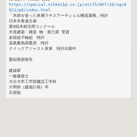
https://special.nikkeibp.co.jp/atclh/NXT/20/ogc0
923/p8/index.html
「木材を使った単層ラチスアーチシェル構造屋根」特許

日本木青連主催 

第9回木材活用コンクール 

木造建築・構造 物・努力賞 受賞

多段組子軸組　特許

温風蓄熱床暖房　特許

クイックアジャスト床束　特許出願中

愛知県碧南市

建築家

一級建築士

大分大学工学部建設工学科

片岡研（建築計画）卒

石原聡