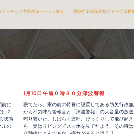
造アーチと２方向木造ラーメン軸組
地熱住宅温風式薪ストーブ床暖
1月16日午前０時３０分津波警報
間前に
寝てたら、家の前の特養に設置してある防災行政無
では２
から不気味な警報音と「津波警報」の大音量の放送
の状態
鳴り響いた。しばらく連呼。びっくりして飛び起き
クルの
ら、妻はリビングでスマホを見てたよう。その時は
０秒後にとんでもない揺れが来ると思 […]