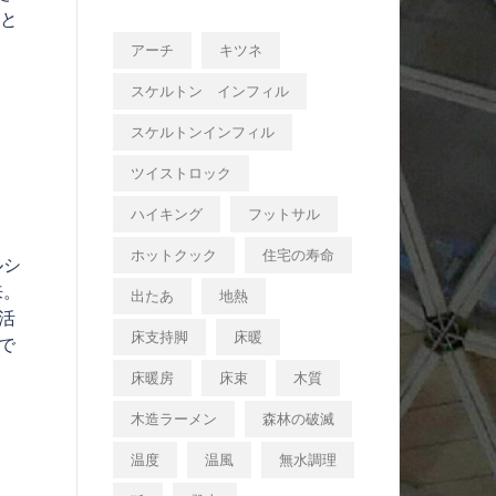
士と
アーチ
キツネ
スケルトン インフィル
スケルトンインフィル
ツイストロック
ハイキング
フットサル
ホットクック
住宅の寿命
ルシ
来。
出たあ
地熱
活
床支持脚
床暖
で
床暖房
床束
木質
木造ラーメン
森林の破滅
温度
温風
無水調理