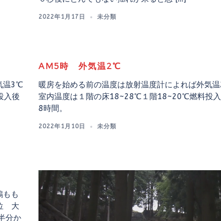
2022年1月17日
未分類
AM5時 外気温2℃
温3℃
暖房を始める前の温度は放射温度計によれば外気温
投入後
室内温度は１階の床18~28℃１階18~20℃燃料投
8時間。
2022年1月10日
未分類
鶏もも
位 大
半分か