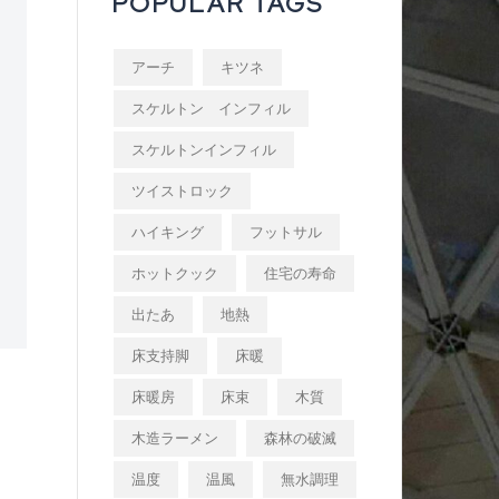
POPULAR TAGS
アーチ
キツネ
スケルトン インフィル
スケルトンインフィル
ツイストロック
ハイキング
フットサル
ホットクック
住宅の寿命
出たあ
地熱
床支持脚
床暖
床暖房
床束
木質
木造ラーメン
森林の破滅
温度
温風
無水調理