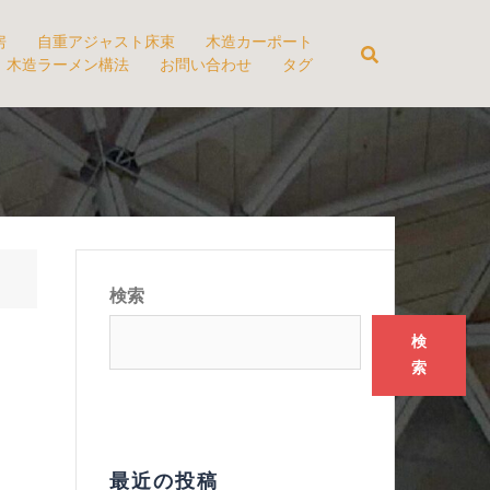
房
自重アジャスト床束
木造カーポート
木造ラーメン構法
お問い合わせ
タグ
検索
検
索
最近の投稿