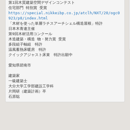
第1回木質建築空間デザインコンテスト  

https://special.nikkeibp.co.jp/atclh/NXT/20/ogc0
923/p8/index.html
「木材を使った単層ラチスアーチシェル構造屋根」特許

日本木青連主催 

第9回木材活用コンクール 

木造建築・構造 物・努力賞 受賞

多段組子軸組　特許

温風蓄熱床暖房　特許

クイックアジャスト床束　特許出願中

愛知県碧南市

建築家

一級建築士

大分大学工学部建設工学科

片岡研（建築計画）卒

石原聡