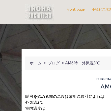
コ
ン
Front page
小径ビス木
テ
ン
ツ
へ
ス
キ
ッ
プ
ホーム
»
ブログ
»
AM6時 外気温3℃
BY
IROHA
AM
暖房を始める前の温度は放射温度計によれば
外気温3℃
室内温度は