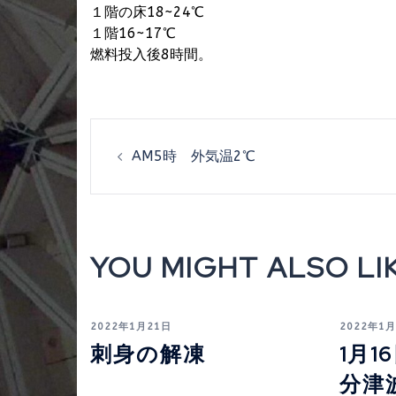
１階の床18~24℃
１階16~17℃
燃料投入後8時間。
投
AM5時 外気温2℃
稿
ナ
ビ
YOU MIGHT ALSO LIK
ゲ
ー
2022年1月21日
2022年1
刺身の解凍
1月
シ
分津