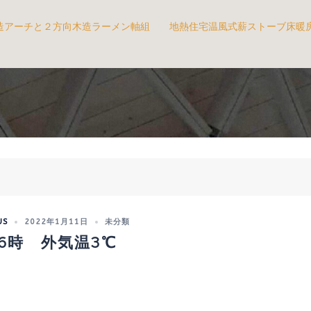
造アーチと２方向木造ラーメン軸組
地熱住宅温風式薪ストーブ床暖
US
2022年1月11日
未分類
6時 外気温3℃