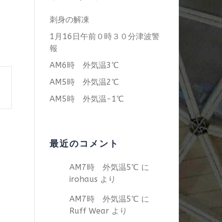
刺身の解凍
1月16日午前０時３０分津波警
報
AM6時 外気温3℃
AM5時 外気温2℃
AM5時 外気温−1℃
最近のコメント
AM7時 外気温5℃
に
irohaus
より
AM7時 外気温5℃
に
Ruff Wear
より