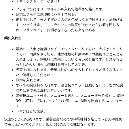
トマトケチャップ：小さじ1
フライパンにオリーブオイルを入れて限界まで熱します。
鶏肉は切らずに調理後にハサミで切る。
皮を下にして、強火で濃い目の焼き色がつくまで焼きます。油飛びま
す。ひっくり返して、フライパンの温度が上がったらお酒を回し入
れ。フランぺです。お酒がなくなったら火を止める。
鍋に入れる
最初に、人参は輪切りかイチョウで５〜ミリくらい。大根は１５ミリ
くらい、白菜をざく切り。他の種類の野菜やキノコ類あればどんどん
入れましょう。調味料は内鍋いっぱいくらいの分量です。野菜がちょ
っとしかない場合は調味料を減らして大丈夫。
野菜を鍋に入れます。分量は他のものを入れてちょうど良くなるくら
いで調節してください。
鶏肉を入れます。
すべての調味料を入れます。混ぜ技ユニットは動かないようなので調
味料は器で先に混ぜた方がいいです。
混ぜ技ユニット外す。メニューを選ぶ → メニュー番号で探す → 調理
NO.「375」（鶏のふっくらつや煮） → 調理を開始する → ス ター
ト
３０分ほどで完成。
沢山水分が出て残ります。栄養豊富なので水や調味料を足してうどんや雑炊
で召し上がってください。めんつゆのような味になります。