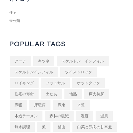
住宅
未分類
POPULAR TAGS
アーチ
キツネ
スケルトン インフィル
スケルトンインフィル
ツイストロック
ハイキング
フットサル
ホットクック
住宅の寿命
出たあ
地熱
床支持脚
床暖
床暖房
床束
木質
木造ラーメン
森林の破滅
温度
温風
無水調理
狐
登山
白菜と鶏肉の甘辛煮