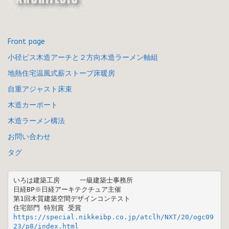
Front page
小径ビス木造アーチと２方向木造ラーメン軸組
地熱住宅温風式薪ストーブ床暖房
自重アジャスト床束
木造カーポート
木造ラーメン構法
お問い合わせ
タグ
いろは建築工房　　　一級建築士事務所

日経BP※日経アーキテクチュア主催 

第1回木質建築空間デザインコンテスト  

https://special.nikkeibp.co.jp/atclh/NXT/20/ogc09
23/p8/index.html