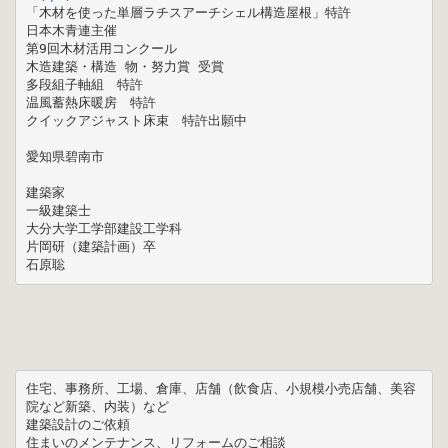
「木材を使った単層ラチスアーチシェル構造屋根」特許

日本木青連主催 

第9回木材活用コンクール 

木造建築・構造 物・努力賞 受賞

多段組子軸組　特許

温風蓄熱床暖房　特許

クイックアジャスト床束　特許出願中

愛知県碧南市

建築家

一級建築士

大分大学工学部建設工学科

片岡研（建築計画）卒

石原聡
住宅、事務所、工場、倉庫、店舗（飲食店、小規模小売店舗、美容
院など新築、内装）など

建築設計のご依頼

住まいのメンテナンス、リフォームのご相談
