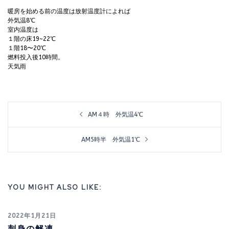
暖房を始める前の温度は放射温度計によれば
外気温8℃
室内温度は
１階の床19~22℃
１階18〜20℃
燃料投入後10時間。
天気雨
投
AM４時 外気温4℃
稿
ナ
AM5時半 外気温1℃
ビ
ゲ
YOU MIGHT ALSO LIKE:
ー
シ
2022年1月21日
ョ
刺身の解凍