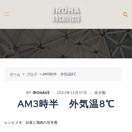
コ
ン
テ
ン
ツ
へ
ス
キ
ッ
プ
ホーム
»
ブログ
»
AM3時半 外気温8℃
BY
IROHAUS
2021年12月17日
未分類
AM3時半 外気温8℃
レシピメモ
白菜と鶏肉の甘辛煮