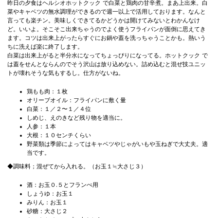
昨日の夕食はヘルシオホットクック で白菜と鶏肉の甘辛煮。まあ上出来。白
菜やキャベツの無水調理ができるので週一以上で活用しております。なんと
言っても楽チン。美味しくできてるかどうかは開けてみないとわかんなけ
ど。いいよ。そこそこ出来ちゃうのでよく使うフライパンが面倒に思えてき
ます。コツは出来上がったらすぐにお鍋や蓋を洗っちゃうことかも。熱いう
ちに洗えば楽に終了します。
白菜は出来上がると半分水になってちょっぴりになってる。ホットクック で
は蓋をせんとならんのでそう沢山は放り込めない。詰め込むと混ぜ技ユニッ
トが壊れそうな気もするし。仕方がないね。
鶏もも肉：１枚
オリーブオイル：フライパンに敷く量
白菜：１／２〜１／４位
しめじ、えのきなど残り物を適当に。
人参：１本
大根：１０センチくらい
野菜類は季節によってはキャベツやじゃがいもや玉ねぎで大丈夫。適
当です。
◆調味料；混ぜてから入れる。（お玉１≒大さじ３）
酒：お玉０.５とフランぺ用
しょうゆ：お玉１
みりん：お玉１
砂糖：大さじ２