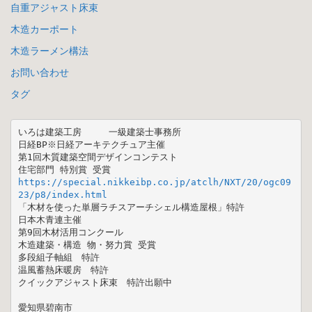
自重アジャスト床束
木造カーポート
木造ラーメン構法
お問い合わせ
タグ
いろは建築工房　　　一級建築士事務所

日経BP※日経アーキテクチュア主催 

第1回木質建築空間デザインコンテスト  

https://special.nikkeibp.co.jp/atclh/NXT/20/ogc09
23/p8/index.html
「木材を使った単層ラチスアーチシェル構造屋根」特許

日本木青連主催 

第9回木材活用コンクール 

木造建築・構造 物・努力賞 受賞

多段組子軸組　特許

温風蓄熱床暖房　特許

クイックアジャスト床束　特許出願中

愛知県碧南市
