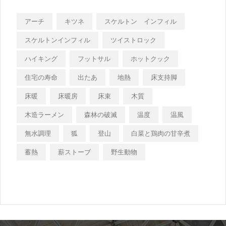
アーチ
キツネ
スケルトン インフィル
スケルトンインフィル
ツイストロック
ハイキング
フットサル
ホットクック
住宅の寿命
出たあ
地熱
床支持脚
床暖
床暖房
床束
木質
木造ラーメン
森林の破滅
温度
温風
無水調理
狐
登山
白菜と鶏肉の甘辛煮
蓄熱
薪ストーブ
野生動物