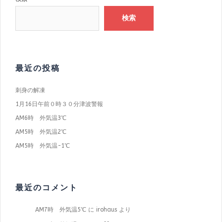
検索
最近の投稿
刺身の解凍
1月16日午前０時３０分津波警報
AM6時 外気温3℃
AM5時 外気温2℃
AM5時 外気温−1℃
最近のコメント
AM7時 外気温5℃
に
irohaus
より