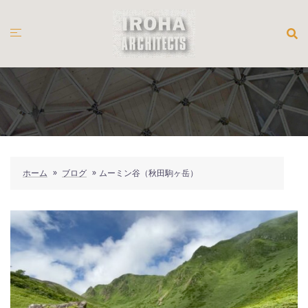
コ
ン
テ
ン
ツ
へ
ス
キ
ッ
プ
ホーム
»
ブログ
»
ムーミン谷（秋田駒ヶ岳）