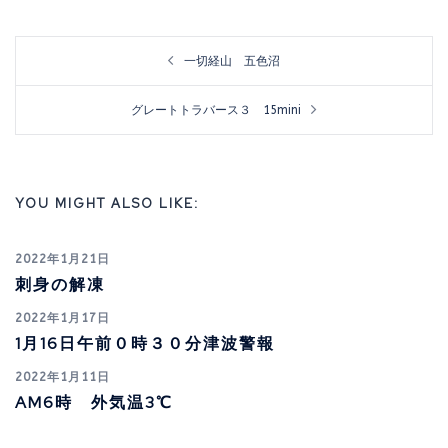
投
一切経山 五色沼
稿
ナ
グレートトラバース３ 15mini
ビ
ゲ
YOU MIGHT ALSO LIKE:
ー
シ
2022年1月21日
ョ
刺身の解凍
ン
2022年1月17日
1月16日午前０時３０分津波警報
2022年1月11日
AM6時 外気温3℃