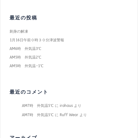
最近の投稿
刺身の解凍
1月16日午前０時３０分津波警報
AM6時 外気温3℃
AM5時 外気温2℃
AM5時 外気温−1℃
最近のコメント
AM7時 外気温5℃
に
irohaus
より
AM7時 外気温5℃
に
Ruff Wear
より
アーカイブ