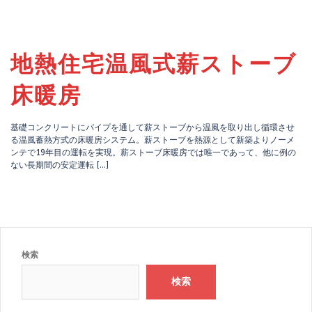
地熱住宅温風式薪ストーブ
床暖房
基礎コンクリートにパイプを通して薪ストーブから温風を取り出し循環させ
る温風蓄熱方式の床暖房システム。薪ストーブを熱源として新築よりノーメ
ンテで19年目の運転を実現。薪ストーブ床暖房では唯一であって、他に例の
ない長期間の安定運転 […]
検索
検索