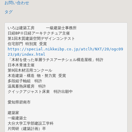
お問い合わせ
タグ
いろは建築工房　　　一級建築士事務所

日経BP※日経アーキテクチュア主催 

第1回木質建築空間デザインコンテスト  

https://special.nikkeibp.co.jp/atclh/NXT/20/ogc09
23/p8/index.html
「木材を使った単層ラチスアーチシェル構造屋根」特許

日本木青連主催 

第9回木材活用コンクール 

木造建築・構造 物・努力賞 受賞

多段組子軸組　特許

温風蓄熱床暖房　特許

クイックアジャスト床束　特許出願中

愛知県碧南市

建築家

一級建築士

大分大学工学部建設工学科

片岡研（建築計画）卒
