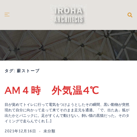
コ
ン
テ
ン
ツ
へ
ス
キ
ッ
プ
タグ:
薪ストーブ
AM４時 外気温4℃
目が覚めてトイレに行って電気をつけようとしたその瞬間、黒い動物が突然
現れて自分に向かって走って来てそのまま足元を通過。「で、出たあ」狐が
出たかとパニックに。足がすくんで動けない。飼い猫の黒猫だった。そのタ
イミングで走らんでくれ […]
2021年12月16日
未分類