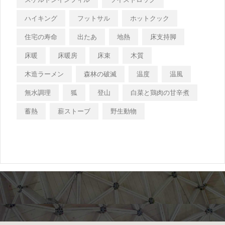
ハイキング
フットサル
ホットクック
住宅の寿命
出たあ
地熱
床支持脚
床暖
床暖房
床束
木質
木造ラーメン
森林の破滅
温度
温風
無水調理
狐
登山
白菜と鶏肉の甘辛煮
蓄熱
薪ストーブ
野生動物