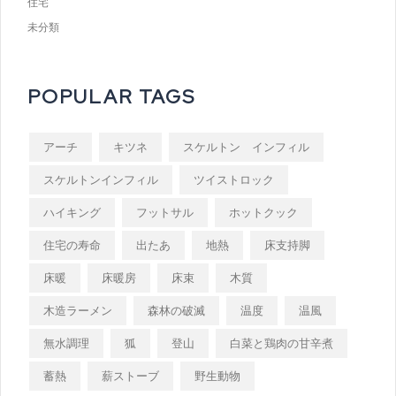
住宅
未分類
POPULAR TAGS
アーチ
キツネ
スケルトン インフィル
スケルトンインフィル
ツイストロック
ハイキング
フットサル
ホットクック
住宅の寿命
出たあ
地熱
床支持脚
床暖
床暖房
床束
木質
木造ラーメン
森林の破滅
温度
温風
無水調理
狐
登山
白菜と鶏肉の甘辛煮
蓄熱
薪ストーブ
野生動物