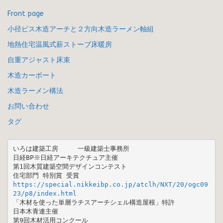
Front page
小径ビス木造アーチと２方向木造ラーメン軸組
地熱住宅温風式薪ストーブ床暖房
自重アジャスト床束
木造カーポート
木造ラーメン構法
お問い合わせ
タグ
いろは建築工房　　　一級建築士事務所

日経BP※日経アーキテクチュア主催 

第1回木質建築空間デザインコンテスト  

https://special.nikkeibp.co.jp/atclh/NXT/20/ogc09
23/p8/index.html
「木材を使った単層ラチスアーチシェル構造屋根」特許

日本木青連主催 

第9回木材活用コンクール 
