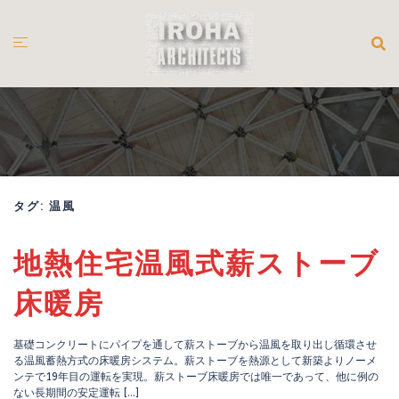
コ
ン
テ
ン
ツ
へ
ス
キ
ッ
プ
タグ:
温風
地熱住宅温風式薪ストーブ
床暖房
基礎コンクリートにパイプを通して薪ストーブから温風を取り出し循環させ
る温風蓄熱方式の床暖房システム。薪ストーブを熱源として新築よりノーメ
ンテで19年目の運転を実現。薪ストーブ床暖房では唯一であって、他に例の
ない長期間の安定運転 […]