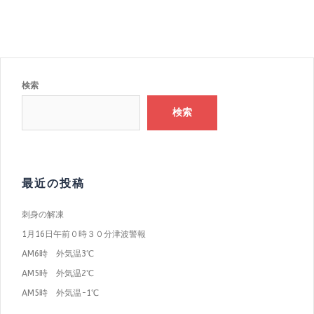
検索
検索
最近の投稿
刺身の解凍
1月16日午前０時３０分津波警報
AM6時 外気温3℃
AM5時 外気温2℃
AM5時 外気温−1℃