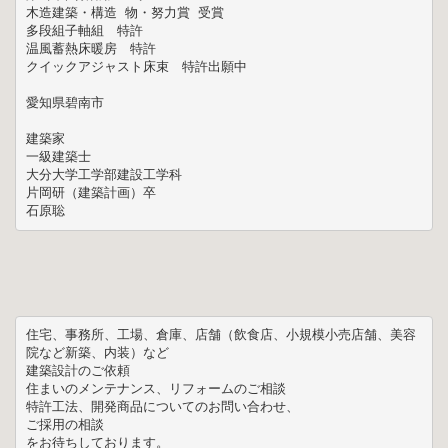
木造建築・構造 物・努力賞 受賞

多段組子軸組　特許

温風蓄熱床暖房　特許

クイックアジャスト床束　特許出願中

愛知県碧南市

建築家

一級建築士

大分大学工学部建設工学科

片岡研（建築計画）卒

石原聡
住宅、事務所、工場、倉庫、店舗（飲食店、小規模小売店舗、美容
院など新築、内装）など

建築設計のご依頼

住まいのメンテナンス、リフォームのご相談

特許工法、開発商品についてのお問い合わせ、

ご採用の相談

をお待ちしております。
