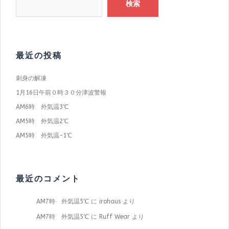
検索
最近の投稿
刺身の解凍
1月16日午前０時３０分津波警報
AM6時 外気温3℃
AM5時 外気温2℃
AM5時 外気温−1℃
最近のコメント
AM7時 外気温5℃
に
irohaus
より
AM7時 外気温5℃
に
Ruff Wear
より