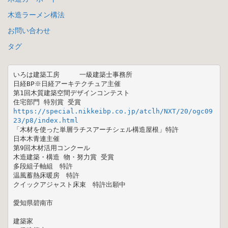
木造ラーメン構法
お問い合わせ
タグ
いろは建築工房　　　一級建築士事務所

日経BP※日経アーキテクチュア主催 

第1回木質建築空間デザインコンテスト  

https://special.nikkeibp.co.jp/atclh/NXT/20/ogc09
23/p8/index.html
「木材を使った単層ラチスアーチシェル構造屋根」特許

日本木青連主催 

第9回木材活用コンクール 

木造建築・構造 物・努力賞 受賞

多段組子軸組　特許

温風蓄熱床暖房　特許

クイックアジャスト床束　特許出願中

愛知県碧南市

建築家
