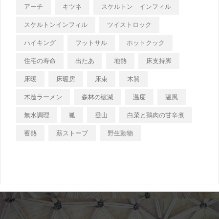
アーチ
キツネ
スケルトン インフィル
スケルトンインフィル
ツイストロック
ハイキング
フットサル
ホットクック
住宅の寿命
出たあ
地熱
床支持脚
床暖
床暖房
床束
木質
木造ラーメン
森林の破滅
温度
温風
無水調理
狐
登山
白菜と鶏肉の甘辛煮
蓄熱
薪ストーブ
野生動物