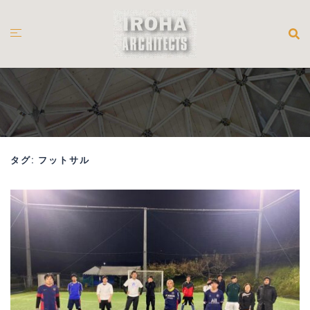
コ
ン
テ
ン
ツ
へ
ス
キ
ッ
プ
タグ:
フットサル