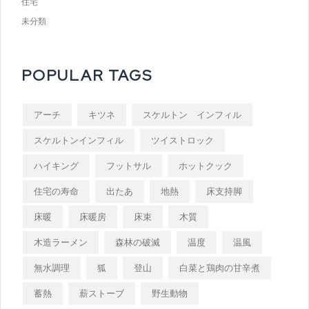
住宅
未分類
POPULAR TAGS
アーチ
キツネ
スケルトン インフィル
スケルトンインフィル
ツイストロック
ハイキング
フットサル
ホットクック
住宅の寿命
出たあ
地熱
床支持脚
床暖
床暖房
床束
木質
木造ラーメン
森林の破滅
温度
温風
無水調理
狐
登山
白菜と鶏肉の甘辛煮
蓄熱
薪ストーブ
野生動物