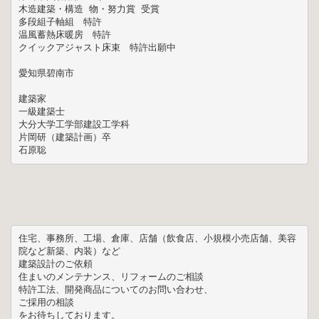
木造建築・構造 物・努力賞 受賞

多段組子軸組　特許

温風蓄熱床暖房　特許

クイックアジャスト床束　特許出願中

愛知県碧南市

建築家

一級建築士

大分大学工学部建設工学科

片岡研（建築計画）卒

石原聡
住宅、事務所、工場、倉庫、店舗（飲食店、小規模小売店舗、美容
院など新築、内装）など

建築設計のご依頼

住まいのメンテナンス、リフォームのご相談

特許工法、開発商品についてのお問い合わせ、

ご採用の相談

をお待ちしております。
