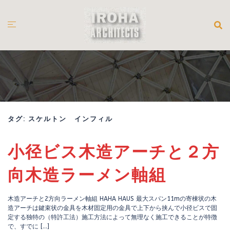
コ
ン
テ
ン
ツ
へ
ス
キ
ッ
プ
タグ:
スケルトン インフィル
小径ビス木造アーチと２方
向木造ラーメン軸組
木造アーチと2方向ラーメン軸組 HAHA HAUS 最大スパン11mの寄棟状の木
造アーチは鍵束状の金具を木材固定用の金具で上下から挟んで小径ビスで固
定する独特の（特許工法）施工方法によって無理なく施工できることが特徴
で、すでに […]