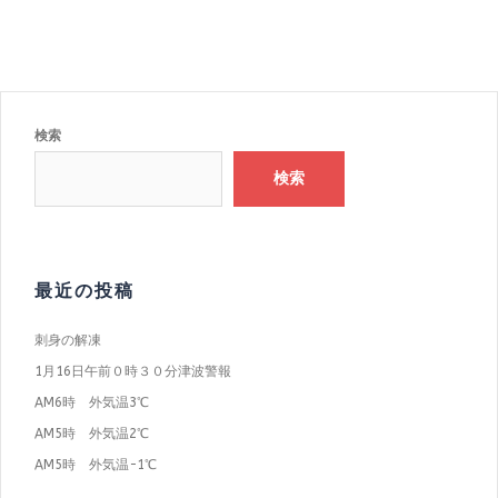
検索
検索
最近の投稿
刺身の解凍
1月16日午前０時３０分津波警報
AM6時 外気温3℃
AM5時 外気温2℃
AM5時 外気温−1℃