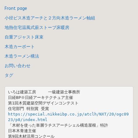
Front page
小径ビス木造アーチと２方向木造ラーメン軸組
地熱住宅温風式薪ストーブ床暖房
自重アジャスト床束
木造カーポート
木造ラーメン構法
お問い合わせ
タグ
いろは建築工房　　　一級建築士事務所

日経BP※日経アーキテクチュア主催 

第1回木質建築空間デザインコンテスト  

https://special.nikkeibp.co.jp/atclh/NXT/20/ogc09
23/p8/index.html
「木材を使った単層ラチスアーチシェル構造屋根」特許

日本木青連主催 

第9回木材活用コンクール 
